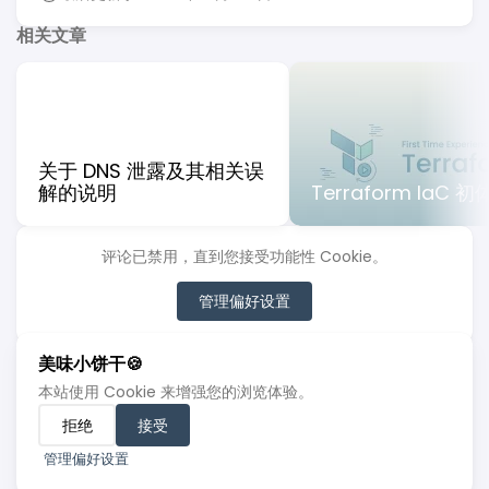
相关文章
关于 DNS 泄露及其相关误
解的说明
Terraform IaC 
评论已禁用，直到您接受功能性 Cookie。
管理偏好设置
美味小饼干🍪
本站使用 Cookie 来增强您的浏览体验。
© 2022 - 2026 亂筆
拒绝
接受
使用
Hugo
构建
主题
Stack
由
Jimmy
设计
管理偏好设置