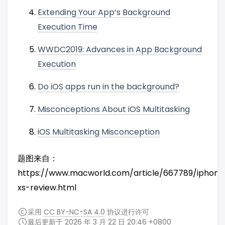
Extending Your App’s Background
Execution Time
WWDC2019: Advances in App Background
Execution
Do iOS apps run in the background?
Misconceptions About iOS Multitasking
iOS Multitasking Misconception
题图来自：
https://www.macworld.com/article/667789/iphone
xs-review.html
采用
CC BY-NC-SA 4.0
协议进行许可
最后更新于 2026 年 3 月 22 日 20:46 +0800