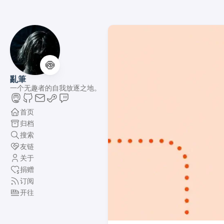
🍥
亂筆
一个无趣者的自我放逐之地。
首页
归档
搜索
友链
关于
捐赠
订阅
开往