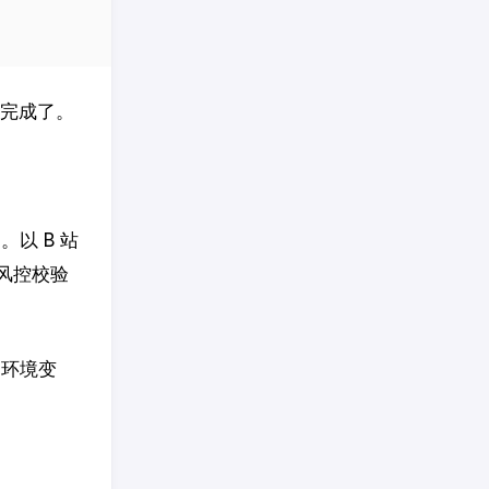
建完成了。
以 B 站
 风控校验
的环境变