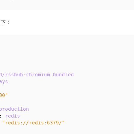
如下：
d/rsshub:chromium-bundled
ays
00"
production
:
redis
"redis://redis:6379/"