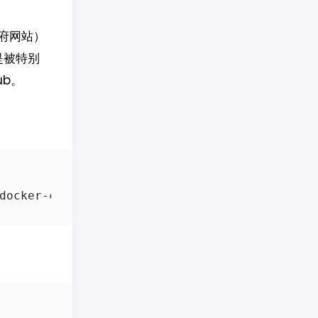
府网站）
是被特别
ub。