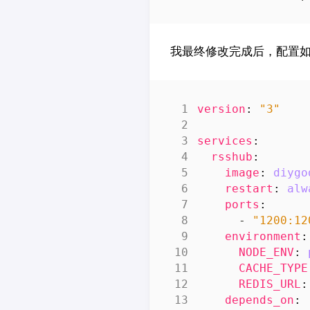
我最终修改完成后，配置
version
:
"3"
services
:
rsshub
:
image
:
diygo
restart
:
alw
ports
:
- 
"1200:12
environment
:
NODE_ENV
:
CACHE_TYPE
REDIS_URL
:
depends_on
: