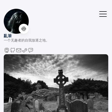
🍥
亂筆
一个无趣者的自我放逐之地。