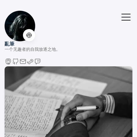
🍥
亂筆
一个无趣者的自我放逐之地。