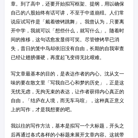
章。到了高中，还要开始拟写框架、提纲，用以确保
自己的八股始终有话可讲，不至于中道崩殂。人们常
说应试写作是「戴着镣铐跳舞」。我曾认为，只要离
开中学，我就可以「想些什么，就写什么」。随着时
间的推移，这句话愈发显得可笑。尽管镣铐早已消
失，昔日的笼中鸟却依旧没有自由，长期的自我审查
已经让翅膀僵硬，再度起飞变得无比艰难。
写文章最基本的目的，是表达作者的内心。沈从文一
味的要在散文里「写我自己心和梦的历史」，正是这
无忧无虑，无拘无束的表达，让作者获得内心真正的
自由，「结庐在人境，而无车马喧」，这种真正意义
上的写作，才是我想要的吧。
我以往的写作方法，基本是拟写一个大标题，开头之
后再通过各式各样的小标题来展开文章内容。这就带