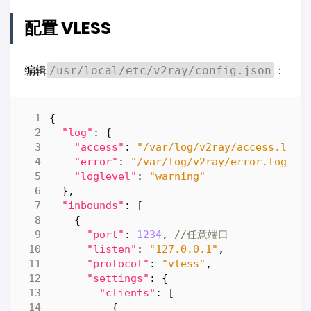
配置 VLESS
编辑
：
/usr/local/etc/v2ray/config.json
{
"log"
:
{
"access"
:
"/var/log/v2ray/access.log"
"error"
:
"/var/log/v2ray/error.log"
,
"loglevel"
:
"warning"
},
"inbounds"
:
[
{
"port"
:
1234
,
"listen"
:
"127.0.0.1"
,
"protocol"
:
"vless"
,
"settings"
:
{
"clients"
:
[
{