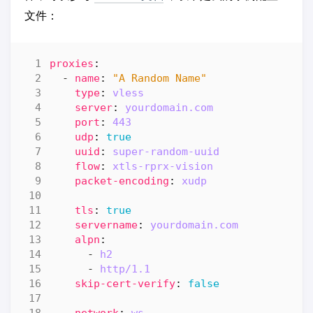
文件：
proxies
:
- 
name
:
"A Random Name"
type
:
vless
server
:
yourdomain.com
port
:
443
udp
:
true
uuid
:
super-random-uuid
flow
:
xtls-rprx-vision
packet-encoding
:
xudp
tls
:
true
servername
:
yourdomain.com
alpn
:
- 
h2
- 
http/1.1
skip-cert-verify
:
false
network
:
ws