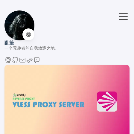
🍥
亂筆
一个无趣者的自我放逐之地。