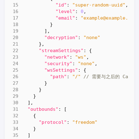
"id"
:
"super-random-uuid"
,
"level"
:
0
,
"email"
:
"example@example.com
}
],
"decryption"
:
"none"
},
"streamSettings"
:
{
"network"
:
"ws"
,
"security"
:
"none"
,
"wsSettings"
:
{
"path"
:
"/"
}
}
}
],
"outbounds"
:
[
{
"protocol"
:
"freedom"
}
]