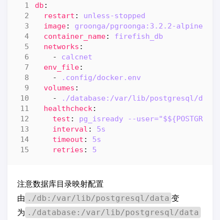
db
:
restart
:
unless-stopped
image
:
groonga/pgroonga:3.2.2-alpine-16
container_name
:
firefish_db
networks
:
- 
calcnet
env_file
:
- 
.config/docker.env
volumes
:
- 
./database:/var/lib/postgresql/data
healthcheck
:
test
:
pg_isready --user="$${POSTGRES_
interval
:
5s
timeout
:
5s
retries
:
5
注意数据库目录映射配置
由
变
./db:/var/lib/postgresql/data
为
./database:/var/lib/postgresql/data