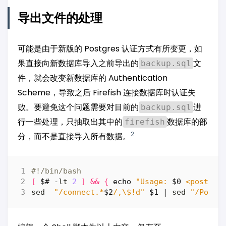
导出文件的处理
可能是由于新版的 Postgres 认证方式有所变更，如
果直接向新数据库导入之前导出的
文
backup.sql
件，就会改变新数据库的 Authentication
Scheme，导致之后 Firefish 连接数据库时认证失
败。要避免这个问题需要对目前的
进
backup.sql
行一些处理，只抽取出其中的
数据库的部
firefish
2
分，而不是直接导入所有数据。
[
$#
 -lt 
2
]
&&
{
echo
"Usage: 
$0
 <postgre
sed  
"/connect.*
$2
/,\$!d"
$1
|
 sed 
"/Postg