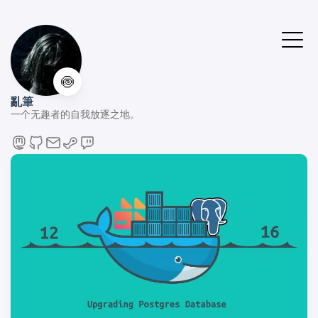
🍥
亂筆
一个无趣者的自我放逐之地。