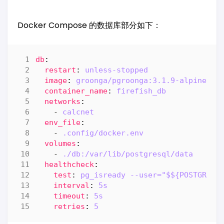
Docker Compose 的数据库部分如下：
db
:
restart
:
unless-stopped
image
:
groonga/pgroonga:3.1.9-alpine-12
container_name
:
firefish_db
networks
:
- 
calcnet
env_file
:
- 
.config/docker.env
volumes
:
- 
./db:/var/lib/postgresql/data
healthcheck
:
test
:
pg_isready --user="$${POSTGRES_
interval
:
5s
timeout
:
5s
retries
:
5