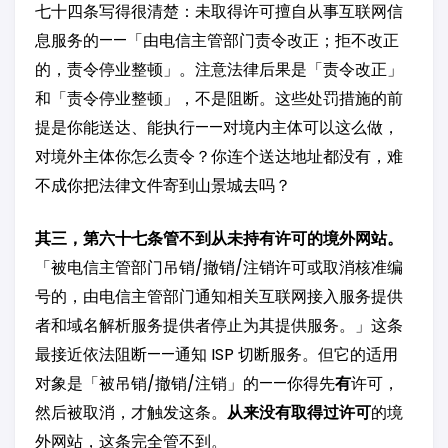
七十四条写得很清楚：未取得许可擅自从事互联网信
息服务的——「由电信主管部门责令改正；拒不改正
的，责令停业整顿」。注意法律后果是「责令改正」
和「责令停业整顿」，不是阻断。这些处罚措施的前
提是你能送达、能执行——对境内主体可以这么做，
对境外主体你怎么责令？你连个送达地址都没有，难
不成你把法律文件寄到山景城去吗？
其三，第六十七条管不到从未持有许可的境外网站。
「被电信主管部门吊销/撤销/注销许可或取消核准编
号的，由电信主管部门通知相关互联网接入服务提供
者和域名解析服务提供者停止为其提供服务。」这条
最接近依法阻断——通知 ISP 切断服务。但它的适用
对象是「被吊销/撤销/注销」的——你得先
有
许可，
然后被取消，才触发这条。
从来没有取得过许可
的境
外网站，这条完全管不到。