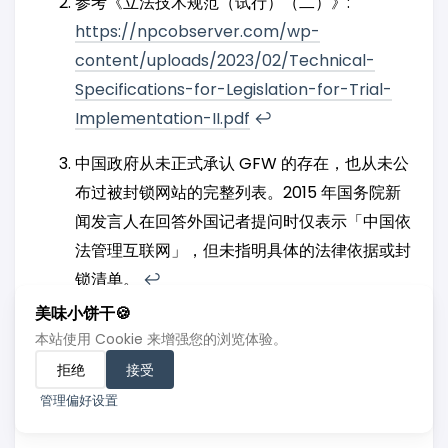
参考《立法技术规范（试行）（二）》:
https://npcobserver.com/wp-
content/uploads/2023/02/Technical-
Specifications-for-Legislation-for-Trial-
Implementation-II.pdf
↩︎
中国政府从未正式承认 GFW 的存在，也从未公
布过被封锁网站的完整列表。2015 年国务院新
闻发言人在回答外国记者提问时仅表示「中国依
法管理互联网」，但未指明具体的法律依据或封
锁清单。
↩︎
美味小饼干🍪
《计算机信息网络国际联网管理暂行规定》
本站使用 Cookie 来增强您的浏览体验。
（1997年颁布，2024年最新修订）全文可参阅
拒绝
接受
国务院官网:
https://www.cac.gov.cn/1996-
管理偏好设置
02/02/c_126468621.htm
↩︎