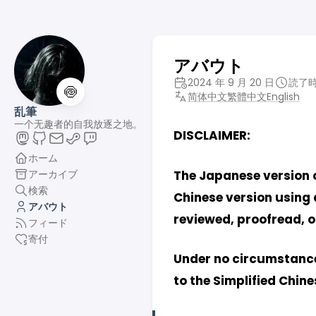
アバウト
2024 年 9 月 20 日
読了時
🍥
简体中文
繁體中文
English
乱筆
一个无趣者的自我放逐之地。
DISCLAIMER:
ホーム
アーカイブ
The Japanese version o
検索
Chinese version using
アバウト
reviewed, proofread,
フィード
寄付
Under no circumstance
to the Simplified Chine