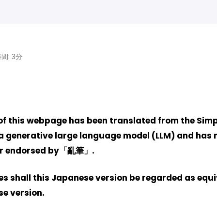
間: 3分
f this webpage has been translated from the Simp
 a generative large language model (LLM) and has 
 or endorsed by「亂筆」.
s shall this Japanese version be regarded as equi
se version.