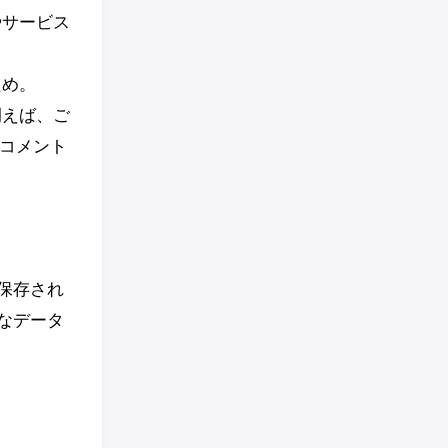
やサービス
ため。
例えば、ご
がコメント
保存され
なデータ