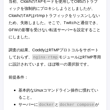
当初、ClashのTAPモードを使用してOBSのトラフ
ィックを強制的にプロキシしようとしましたが、
ClashのTAPはrtmpトラフィックをリッスンしない
ため、失敗しました。そこで、Twitchと通信でき、
GFWの影響を受けない転送サーバーを設定すること
にしました。
調査の結果、CaddyはRTMPプロトコルをサポート
しておらず、
モジュールはRTMP専用
nginx-rtmp
に設計されています。ほぼ唯一の選択肢です。
前提条件：
基本的なLinuxコマンドライン操作に慣れてい
ること。
サーバーに
と
が
docker
docker compose