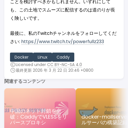
ことを検討すべきかもしれません。いずれにして
も、この土地でスムーズに配信するのは道のりが長
く険しいです。
最後に、私のTwitchチャンネルをフォローしてくだ
さい:
https://www.twitch.tv/powerfullz233
Docker
Linux
Caddy
Licensed under
CC BY-NC-SA 4.0
最終更新 2026 年 3 月 22 日 20:46 +0800
関連するコンテンツ
中国のネット封鎖を突
破：CaddyでVLESSをリ
docker-mailserv
バースプロキシ
ルサーバの構築記録