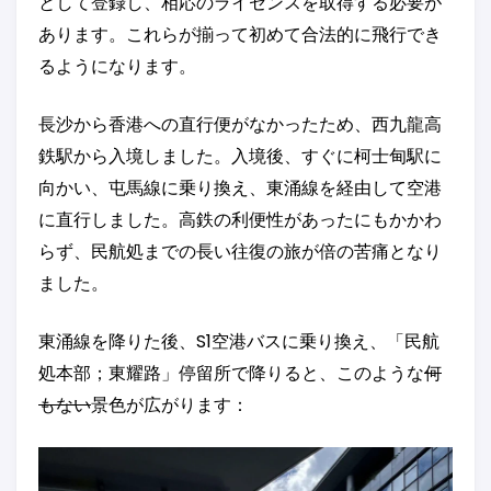
として登録し、相応のライセンスを取得する必要が
あります。これらが揃って初めて合法的に飛行でき
るようになります。
長沙から香港への直行便がなかったため、西九龍高
鉄駅から入境しました。入境後、すぐに柯士甸駅に
向かい、屯馬線に乗り換え、東涌線を経由して空港
に直行しました。高鉄の利便性があったにもかかわ
らず、民航処までの長い往復の旅が倍の苦痛となり
ました。
東涌線を降りた後、S1空港バスに乗り換え、「民航
処本部；東耀路」停留所で降りると、このような
何
もない
景色が広がります：