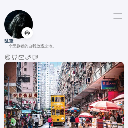
🍥
乱筆
一个无趣者的自我放逐之地。