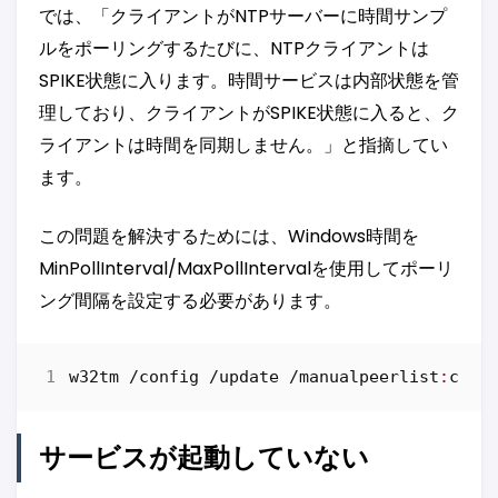
では、「クライアントがNTPサーバーに時間サンプ
ルをポーリングするたびに、NTPクライアントは
SPIKE状態に入ります。時間サービスは内部状態を管
理しており、クライアントがSPIKE状態に入ると、ク
ライアントは時間を同期しません。」と指摘してい
ます。
この問題を解決するためには、Windows時間を
MinPollInterval/MaxPollIntervalを使用してポーリ
ング間隔を設定する必要があります。
w32tm
/
config
/
update
/
manualpeerlist
:
cn
.
p
サービスが起動していない