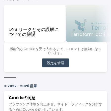
DNS リークとその誤解に
ついての解説
Terraform IaC 
機能的なCookieを受け入れるまで、コメントは無効になっ
ています。
設定を管理
© 2022 - 2026 乱筆
本ウェブページの日本語版は、生成系大規模言語モデル（LLM）によって簡体
Cookieの同意
字中国語版の内容を翻訳したものです。その内容は「乱筆」による確認、校
正および承認を経ておりません。ご利用の際には、いかなる場合でも本日本
ブラウジング体験を向上させ、サイトトラフィックを分析す
語版を簡体字中国語版または英語版と同等と見なさないようご注意くださ
るためにCookieを使用しています。