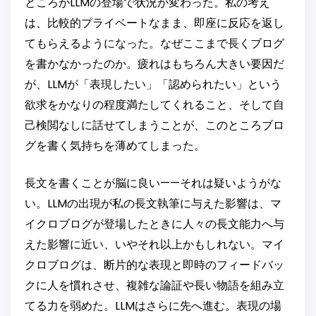
ところがLLMの登場で状況が変わった。私の考え
は、比較的プライベートなまま、即座に反応を返し
てもらえるようになった。なぜここまで長くブログ
を書かなかったのか。疲れはもちろん大きい要因だ
が、LLMが「表現したい」「認められたい」という
欲求をかなりの程度満たしてくれること、そして自
己検閲なしに話せてしまうことが、このところブロ
グを書く気持ちを薄めてしまった。
長文を書くことが脳に良い——それは疑いようがな
い。LLMの出現が私の長文執筆に与えた影響は、マ
イクロブログが登場したときに人々の長文能力へ与
えた影響に近い、いやそれ以上かもしれない。マイ
クロブログは、断片的な表現と即時のフィードバッ
クに人を慣れさせ、複雑な論証や長い物語を組み立
てる力を弱めた。LLMはさらに先へ進む。表現の場