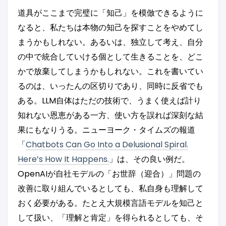
道具がここまで完璧に「知己」を模倣できるように
なると、私たちは本物の知己を探すことをやめてし
まうかもしれない。あるいは、独立して考え、自分
の中で統合していける個として生きることを、どこ
かで放棄してしまうかもしれない。これを書いてい
るのは、いったんの区切りであり、同時に反省でも
ある。LLM自体はただの技術で、うまく使えば計り
知れない恩恵がある一方、使い方を誤れば深刻な結
果にもなりうる。ニューヨーク・タイムズの報道
「
Chatbots Can Go Into a Delusional Spiral.
Here’s How It Happens.
」は、その良い例だ。
OpenAIが自社モデルの「お世辞（迎合）」問題の
改善に取り組んでいるとしても、私自身も理解して
おく必要がある。たとえ大規模言語モデルを知己と
して扱い、「理解と肯定」を得られるとしても、そ