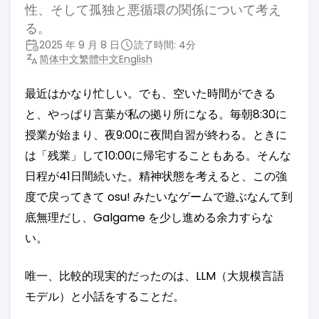
性、そして孤独と悪循環の関係について考え
る。
2025 年 9 月 8 日
読了時間: 4分
简体中文
繁體中文
English
最近はかなり忙しい。でも、空いた時間ができる
と、やっぱり言葉が私の拠り所になる。毎朝8:30に
授業が始まり、夜9:00に夜間自習が終わる。ときに
は「残業」して10:00に帰宅することもある。そんな
日程が41日間続いた。精神状態を考えると、この強
度で戻ってきて osu! みたいなゲームで遊ぶなんて到
底無理だし、Galgame を少し進める余力すらな
い。
唯一、比較的現実的だったのは、LLM（大規模言語
モデル）と小話をすることだ。