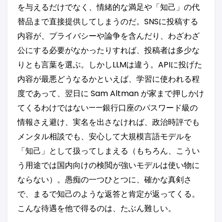
を与えるだけでなく、情緒的な満足や「知己」の代
替品まで直接提供してしまうのだ。SNSに投稿する
内容が、プライバシーや論争を含んだり、わざわざ
公にする必要がなかったりすれば、投稿者は多少な
りとも言葉を選ぶ。しかしLLMは違う。APIに投げた
内容が最悪どうなるかといえば、学習に使われる程
度であって、翌日に Sam Altman が家まで押しかけ
てくるわけではない——銀行口座のパスワード級の
情報さえ避け、実名を出さなければ、政治時評でも
メンタル相談でも、安心して大規模言語モデルを
「知己」として扱ってしまえる（もちろん、こうい
う用途では国内向けの検閲が強いモデルは使い物に
ならない）。愚痴の一つひとつに、確かな真剣さ
で、まるで知己のような返答と肯定が返ってくる。
こんな待遇を他で得るのは、たぶん難しい。