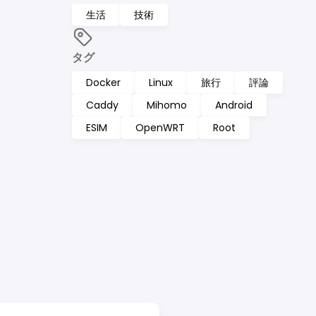
生活
技術
タグ
Docker
Linux
旅行
評論
Caddy
Mihomo
Android
ESIM
OpenWRT
Root