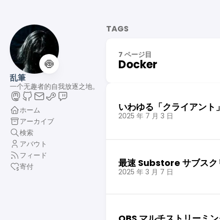
TAGS
7 ページ目
🍥
Docker
乱筆
一个无趣者的自我放逐之地。
いわゆる「クライアント」
ホーム
2025 年 7 月 3 日
アーカイブ
検索
アバウト
フィード
最速 Substore サブ
寄付
2025 年 3 月 7 日
OBS マルチストリーミ