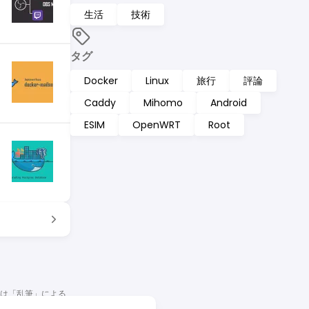
生活
技術
タグ
Docker
Linux
旅行
評論
Caddy
Mihomo
Android
ESIM
OpenWRT
Root
容は「乱筆」による
等と見なさないよう