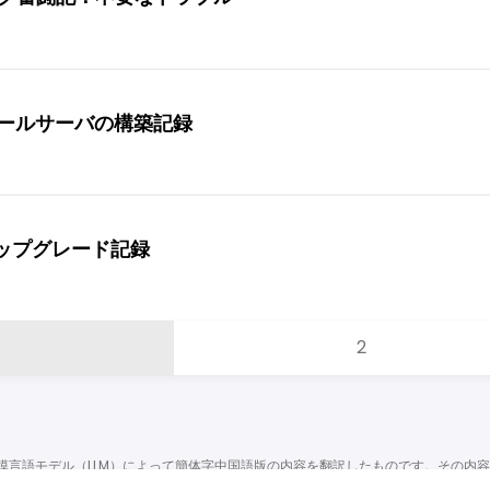
er メールサーバの構築記録
スアップグレード記録
2
模言語モデル（LLM）によって簡体字中国語版の内容を翻訳したものです。その内
ご利用の際には、いかなる場合でも本日本語版を簡体字中国語版または英語版と同