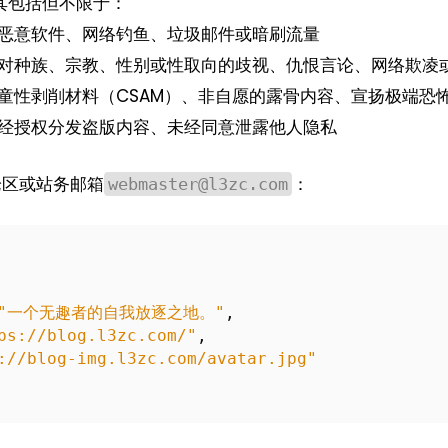
其包括但不限于：
恶意软件、网络钓鱼、垃圾邮件或暗刷流量
对种族、宗教、性别或性取向的歧视、仇恨言论、网络欺凌
童性剥削材料（CSAM）、非自愿的露骨内容、宣扬极端恐
经授权分发盗版内容、未经同意泄露他人隐私
评论区或站务邮箱
：
webmaster@l3zc.com
"一个无趣者的自我放逐之地。"
,
ps://blog.l3zc.com/"
,
://blog-img.l3zc.com/avatar.jpg"