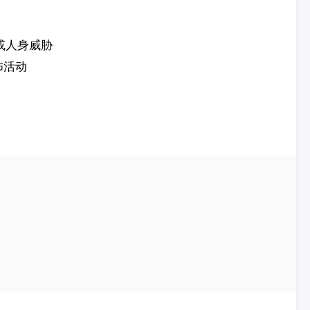
或人身威胁
怖活动