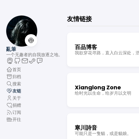
友情链接
🍥
百品博客
亂筆
一个无趣者的自我放逐之地。
首页
归档
搜索
Xianglong Zone
友链
给时光以生命，给岁月以文明
关于
捐赠
订阅
开往
寒川詩音
可能只是一隻貓，或是貓娘。