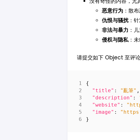
没有奇怪的内容，尤
恶意行为
：散布
仇恨与骚扰
：针
非法与暴力
：儿
侵权与隐私
：未
请提交如下 Object 至
{
"title"
:
"亂筆"
,
"description"
:
"website"
:
"htt
"image"
:
"https
}