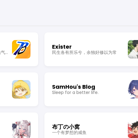
Exister
我欲穿花寻路，直入白云深处，浩气展虹霓。
民生各有所乐兮，余独好修以为常
SamHou's Blog
Sleep for a better life.
布丁の小窝
一个有梦想的咸鱼