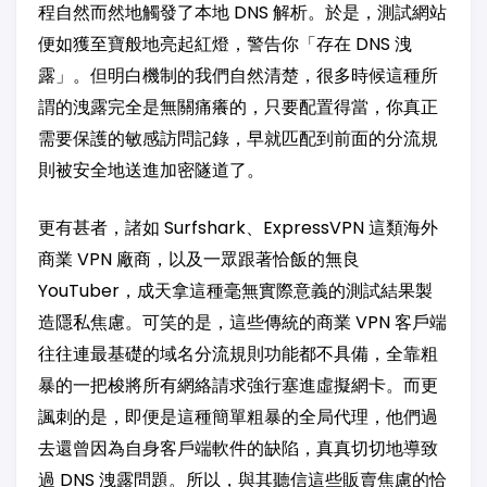
程自然而然地觸發了本地 DNS 解析。於是，測試網站
便如獲至寶般地亮起紅燈，警告你「存在 DNS 洩
露」。但明白機制的我們自然清楚，很多時候這種所
謂的洩露完全是無關痛癢的，只要配置得當，你真正
需要保護的敏感訪問記錄，早就匹配到前面的分流規
則被安全地送進加密隧道了。
更有甚者，諸如 Surfshark、ExpressVPN 這類海外
商業 VPN 廠商，以及一眾跟著恰飯的無良
YouTuber，成天拿這種毫無實際意義的測試結果製
造隱私焦慮。可笑的是，這些傳統的商業 VPN 客戶端
往往連最基礎的域名分流規則功能都不具備，全靠粗
暴的一把梭將所有網絡請求強行塞進虛擬網卡。而更
諷刺的是，即便是這種簡單粗暴的全局代理，他們過
去還曾因為自身客戶端軟件的缺陷，真真切切地導致
過 DNS 洩露問題。所以，與其聽信這些販賣焦慮的恰