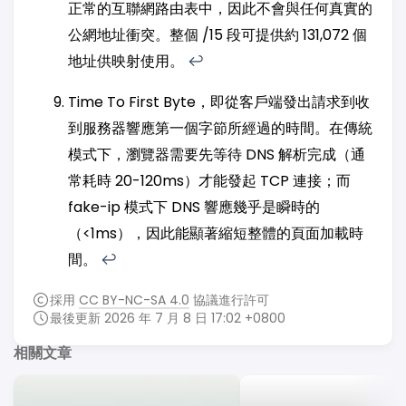
正常的互聯網路由表中，因此不會與任何真實的
公網地址衝突。整個 /15 段可提供約 131,072 個
地址供映射使用。
↩︎
Time To First Byte，即從客戶端發出請求到收
到服務器響應第一個字節所經過的時間。在傳統
模式下，瀏覽器需要先等待 DNS 解析完成（通
常耗時 20-120ms）才能發起 TCP 連接；而
fake-ip 模式下 DNS 響應幾乎是瞬時的
（<1ms），因此能顯著縮短整體的頁面加載時
間。
↩︎
採用
CC BY-NC-SA 4.0
協議進行許可
最後更新 2026 年 7 月 8 日 17:02 +0800
相關文章