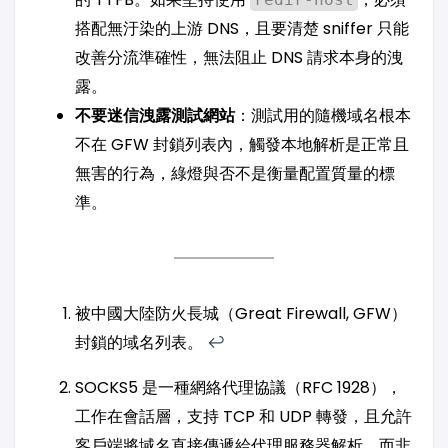
搭配無汙染的上游 DNS，且要清楚 sniffer 只能
改善分流準確性，無法阻止 DNS 請求本身的洩
露。
不要迷信洩露測試網站
：測試用的隨機域名根本
不在 GFW 封鎖列表內，觸發本地解析是正常且
無害的行為，綠燈與否不是衡量配置質量的標
準。
被中國大陸防火長城（Great Firewall, GFW）
封鎖的域名列表。
↩︎
SOCKS5 是一種網絡代理協議（RFC 1928），
工作在會話層，支持 TCP 和 UDP 轉發，且允許
客戶端將域名直接傳遞給代理服務器解析，而非