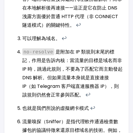
在本地解析後再連接——這正是它在防止 DNS
洩露方面優於普通 HTTP 代理（非 CONNECT
隧道模式）的關鍵特性。
↩︎
可以理解為域名。
↩︎
是附加在 IP 類規則末尾的標
no-resolve
記，作用是告訴內核：當流量的目標是域名而非
IP 時，跳過此規則，不要為了匹配它而主動發起
DNS 解析。但如果流量本身就是直接連接
IP（如 Telegram 客戶端直連服務器 IP），則
該規則仍然會正常參與匹配。
↩︎
也就是我們所說的虛擬網卡模式
↩︎
流量嗅探（Sniffer）是指代理軟件通過檢查數
據包的協議特徵來還原目標域名的技術。例如，