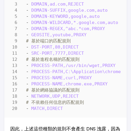
- 
DOMAIN,ad.com,REJECT
- 
DOMAIN-SUFFIX,google.com,auto
- 
DOMAIN-KEYWORD,google,auto
- 
DOMAIN-WILDCARD,*.google.com,auto
- 
DOMAIN-REGEX,^abc.*com,PROXY
- 
GEOSITE,youtube,PROXY
# 基於端口的匹配規則
- 
DST-PORT,80,DIRECT
- 
SRC-PORT,7777,DIRECT
# 基於進程名稱的匹配規則
- 
PROCESS-PATH,/usr/bin/wget,PROXY
- 
PROCESS-PATH,C:\Application\chrome.ex
- 
PROCESS-NAME,curl,PROXY
- 
PROCESS-NAME,chrome.exe,PROXY
# 基於網絡協議的匹配規則
- 
NETWORK,UDP,REJECT
# 不依賴任何信息的匹配規則
- 
MATCH,DIRECT
因此，上述這些種類的規則不會產生 DNS 洩露，因為