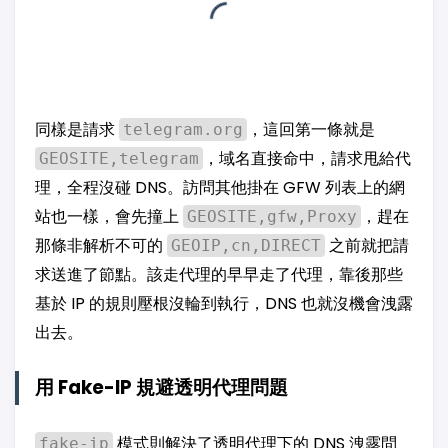
同樣是請求
，這回第一條就是
telegram.org
，域名直接命中，請求甩給代
GEOSITE,telegram
理，全程沒碰 DNS。訪問其他掛在 GFW 列表上的網
站也一樣，會先撞上
，趕在
GEOSITE,gfw,Proxy
那條非解析不可的
之前就把請
GEOIP,cn,DIRECT
求送進了節點。該走代理的早早走了代理，靠後那些
基於 IP 的規則壓根沒輪到執行，DNS 也就沒機會洩露
出去。
用 Fake-IP 規避透明代理問題
模式則解決了透明代理下的 DNS 洩露問
fake-ip