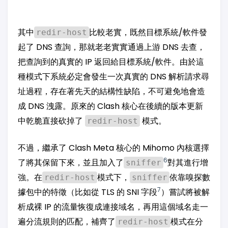
其中
比較老實，既然目標系統/軟件發
redir-host
起了 DNS 查詢，那就老老實實通過上游 DNS 去查，
把查詢到的真實的 IP 返回給目標系統/軟件。由於這
種模式下系統必定會發生一次真實的 DNS 解析請求尋
址過程，存在著先天的結構性缺陷，不可避免地會造
成 DNS 洩露。原來的 Clash 核心在後續的版本更新
中乾脆直接砍掉了
模式。
redir-host
不過，繼承了 Clash Meta 核心的 Mihomo 內核選擇
6
了將其保留下來，並且加入了
對其進行增
sniffer
強。在
模式下，
依靠嗅探數
redir-host
sniffer
7
據包中的特徵（比如從 TLS 的 SNI 字段
）嘗試將被解
析成裸 IP 的流量恢復成連接域名，再用這個域名走一
遍分流規則的匹配，補齊了
模式在分
redir-host