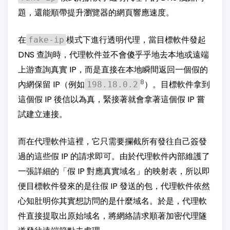
題，還能順帶提升瀏覽器的網頁響應速度。
在
模式下進行透明代理，當目標軟件發起
fake-ip
DNS 查詢時，代理軟件並不會傻乎乎地去本地或遠端
上游查詢真實 IP，而是直接在本地瞬間返回一個假的
8
內網保留 IP（例如
）。目標軟件拿到
198.18.0.2
這個假 IP 後信以為真，緊接著就會拿著這個假 IP 嘗
試建立連接。
而在代理軟件這裡，它只需要攔截所有發往自己簽發
過的這些假 IP 的請求即可。由於代理軟件內部維護了
一張詳細的「假 IP 對應真實域名」的映射表，所以即
便目標軟件發來的是往假 IP 發送的包，代理軟件依然
心知肚明你其實想訪問的是什麼域名。於是，代理軟
件直接提取出原始域名，將網絡請求順著加密代理隧