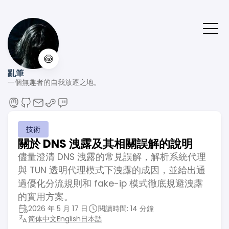
🍥
亂筆
一個無趣者的自我放逐之地。
技術
關於 DNS 洩露及其相關誤解的說明
儘量澄清 DNS 洩露的常見誤解，解析系統代理
與 TUN 透明代理模式下洩露的成因，並給出通
過優化分流規則和 fake-ip 模式徹底規避洩露
的實用方案。
2026 年 5 月 17 日
閱讀時間: 14 分鐘
简体中文
English
日本語