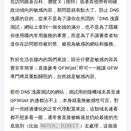
在訪問維基百科、瀏覽 X（推特）或者其他帶有明確
政治傾向的敏感內容，那問題就有點大了。防止 DNS
洩露的目的，從來不是為了讓你在所謂的「DNS 洩露
測試」網站上拿到一個全綠的滿分，也不是為了隱藏
你使用國內常用服務的事實，而是為了不讓審查者知
道你在訪問那些被封禁、被視為敏感的網站和服務。
對於生活在牆內的我們來說，區分什麼是敏感內容其
1
實非常簡單：直接參考 GFWList
即可——能讓 GFW
專門將其重點關照的，自然就是敏感內容。
那些 DNS 洩露測試的網站，測試用的隨機域名甚至連
GFWList 的邊都沾不上，本身就毫無敏感性可言。對
於一些經過優化的正常代理配置來說，這類域名連看
都不想多看一眼，通常會直接被略過並扔給最後的兜
底規則（比如
）去處理，這個過
MATCH, DIRECT