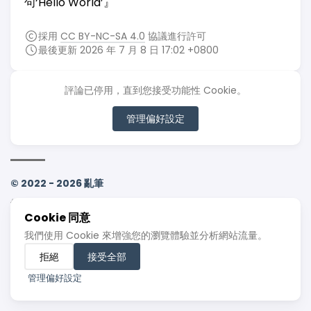
句‘Hello World’』
採用
CC BY-NC-SA 4.0
協議進行許可
最後更新 2026 年 7 月 8 日 17:02 +0800
評論已停用，直到您接受功能性 Cookie。
管理偏好設定
© 2022 - 2026 亂筆
使用
Hugo
建立
Cookie 同意
主題
Stack
由
Jimmy
設計
我們使用 Cookie 來增強您的瀏覽體驗並分析網站流量。
拒絕
接受全部
管理偏好設定