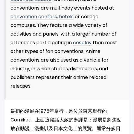
conventions are multi-day events hosted at
convention centers
,
hotels
or college
campuses. They feature a wide variety of
activities and panels, with a larger number of
attendees participating in
cosplay
than most
other types of fan conventions. Anime
conventions are also used as a vehicle for
industry, in which studios, distributors, and
publishers represent their anime related
releases.
最初的漫展在1975年舉行，是位於東京舉行的
Comiket。上面這段話大致的翻譯是：漫展是將焦點
放在動漫，漫畫以及日本文化上的展覽。通常分多日