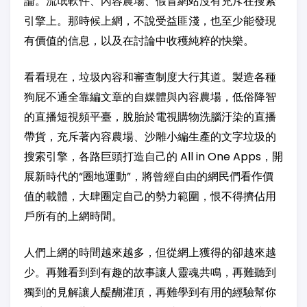
論。流氓軟件、內容農場、假冒網站沒有充斥在搜索
引擎上。那時候上網，不說受益匪淺，也至少能發現
有價值的信息，以及在討論中收穫純粹的快樂。
看看現在，垃圾內容和審查制度大行其道。製造各種
狗屁不通全靠編文章的自媒體與內容農場，低俗降智
的直播短視頻平臺，脫胎於電視購物洗腦汙染的直播
帶貨，充斥著內容農場、沙雕小編生產的文字垃圾的
搜索引擎，各路巨頭打造自己的 All in One Apps，開
展新時代的“圈地運動”，將曾經自由的網民們看作價
值的載體，大肆圈定自己的勢力範圍，恨不得擠佔用
戶所有的上網時間。
人們上網的時間越來越多，但從網上獲得的卻越來越
少。再難看到到有趣的故事讓人靈魂共鳴，再難聽到
獨到的見解讓人醍醐灌頂，再難學到有用的經驗幫你