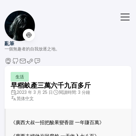
🍥
亂筆
一個無趣者的自我放逐之地。
生活
早稻畝產三萬六千九百多斤
2023 年 3 月 25 日
閱讀時間: 3 分鐘
简体中文
《廣西大叔一招把酸果變香甜 一年賺百萬》