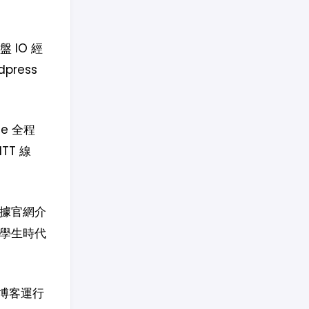
 IO 經
ress
e 全程
TT 線
，據官網介
了學生時代
博客運行