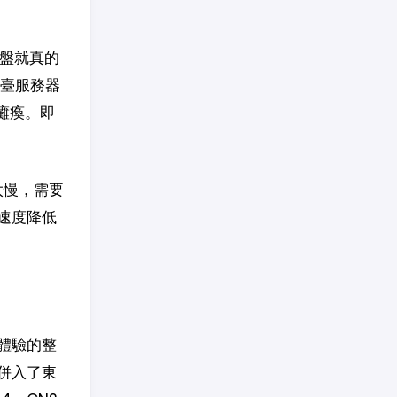
頭盤就真的
這臺服務器
癱瘓。即
太慢，需要
速度降低
體驗的整
併入了東