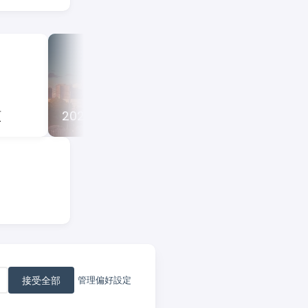
我的 LLM 
頭
2025 年度總結
的寫作
接受全部
管理偏好設定