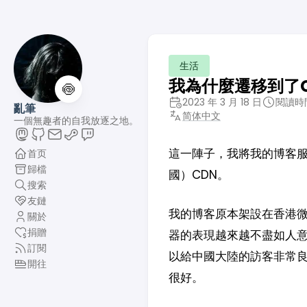
生活
我為什麼遷移到了Clo
🍥
2023 年 3 月 18 日
閱讀時間
亂筆
简体中文
一個無趣者的自我放逐之地。
這一陣子，我將我的博客服務
首页
歸檔
國）CDN。
搜索
友鏈
我的博客原本架設在香港
關於
捐贈
器的表現越來越不盡如人
訂閱
以給中國大陸的訪客非常
開往
很好。