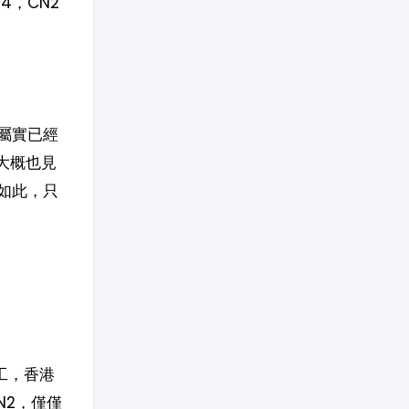
4，CN2
屬實已經
大概也見
如此，只
工，香港
N2，僅僅