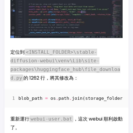
定位到
<INSTALL_FOLDER>\stable-
diffusion-webui\venv\Lib\site-
packages\huggingface_hub\file_downloa
的 1262 行，將其修改為：
d.py
blob_path
=
os
.
path
.
join
(
storage_folder
,
"
重新運行
，這次 webui 順利啟動
webui-user.bat
了。