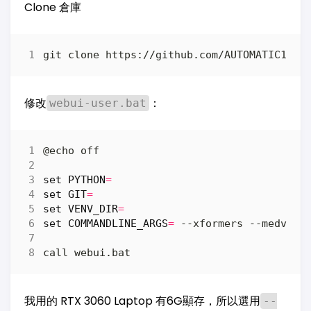
Clone 倉庫
修改
：
webui-user.bat
set
PYTHON
=
set
GIT
=
set
VENV_DIR
=
set
COMMANDLINE_ARGS
=
我用的 RTX 3060 Laptop 有6G顯存，所以選用
--