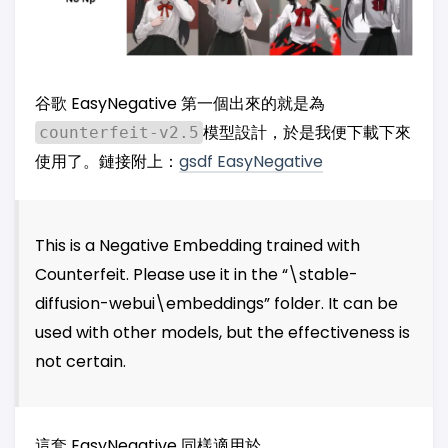
谷歌 EasyNegative 第一個出來的就是為
模型設計，於是我便下載下來
counterfeit-v2.5
使用了。鏈接附上：
gsdf EasyNegative
This is a Negative Embedding trained with
Counterfeit. Please use it in the “\stable-
diffusion-webui\embeddings” folder. It can be
used with other models, but the effectiveness is
not certain.
這套 EasyNegative 同樣適用於