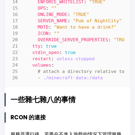
ENFORCE_WHITELIST
:
"TRUE"
OPS
:
""
ONLINE_MODE
:
"TRUE"
SERVER_NAME
:
"Pub of NightCity"
MOTD
:
"Want to have a drink?"
ICON
:
""
OVERRIDE_SERVER_PROPERTIES
:
"TRUE"
tty
:
true
stdin_open
:
true
restart
:
unless-stopped
volumes
:
# attach a directory relative to th
- 
./minecraft-data:/data
一些雜七雜八的事情
RCON 的連接
服務器運行後，若要在不進入遊戲的情況下管理服務