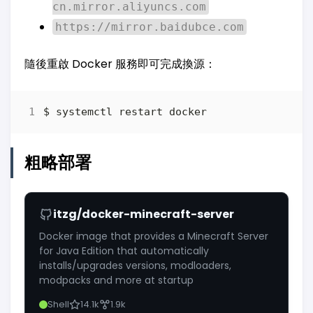
cn.mirror.aliyuncs.com
https://mirror.baidubce.com
隨後重啟 Docker 服務即可完成換源：
粗略部署
itzg/docker-minecraft-server
Docker image that provides a Minecraft Server
for Java Edition that automatically
installs/upgrades versions, modloaders,
modpacks and more at startup
Shell
14.1k
1.9k