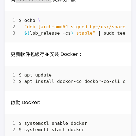
$ 
echo
$(
lsb_release -cs
)
 stable"
|
更新軟件包緩存並安裝 Docker：
啟動 Docker:
$ systemctl 
enable