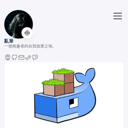
🍥
亂筆
一個無趣者的自我放逐之地。