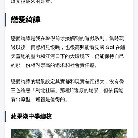
燈光拉滿來的好看。
戀愛綺譚
戀愛綺譚是我在暑假前才接觸到的遊戲系列，當時玩
過以後，實感相見恨晚，也很高興能看見國 Gal 在鋪
天蓋地的壓力和江河日下的大環境下，仍能保持自己
的那一份相對崇高的追求和社會責任感。
戀愛綺譚的場景設定其實都和現實差距很大，沒有像
三色繪戀「利北社區」那種1:1還原的場景，但依舊能
看出原型，巡禮是值得的。
蘋果湖中學總校