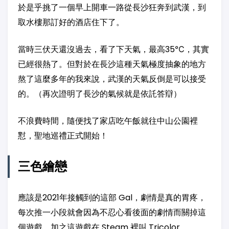
於是乎挑了一個早上開車一路從長沙狂奔到武漢，到
取水樓那訂好的酒店住下了。
當時三伏天還沒過去，看了下天氣，最高35℃，其實
已經很熱了。但對於在長沙這種天氣極度抽象的地方
熬了這麼多年的我來說，武漢的天氣反倒是可以接受
的。（再次證明了長沙的氣候就是依託答辯）
不浪費時間，隨便找了家店吃午飯就往中山公園裡
懟，聖地巡禮正式開始！
三色繪戀
應該是2021年接觸到的這部 Gal，劇情是真的胃疼，
每次推一小段就會因為不忍心看後面的劇情而關掉這
個遊戲，加之這遊戲在 Steam 裡叫 Tricolor