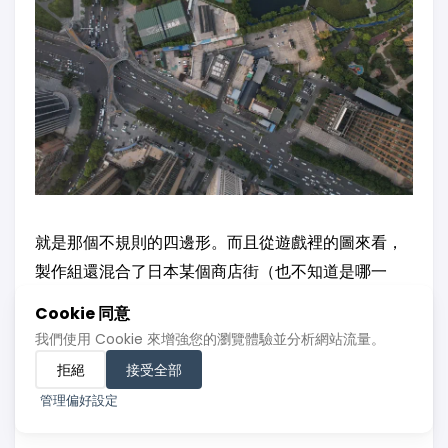
就是那個不規則的四邊形。而且從遊戲裡的圖來看，
製作組還混合了日本某個商店街（也不知道是哪一
個）的樣式進行了二創，簡直是一點都不像。
Cookie 同意
我們使用 Cookie 來增強您的瀏覽體驗並分析網站流量。
關於在遊戲第二部裡出事的奶茶店，在這個位置倒是
拒絕
接受全部
有一家茶顏，我進去點了杯箏箏紙鳶，證明我來過，
管理偏好設定
順便點亮「武漢」徽章：