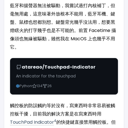
藍牙和揚聲器無法被驅動，我嘗試過打內核補丁，但
毫無用處，這意味著外放根本不能用，藍牙耳機、鍵
盤、鼠標也想都別想。鍵盤背光幾乎沒法用，想要黑
燈瞎火的打字幾乎也是不可能的。前置 Facetime 攝
像頭也無緣被驅動，雖然我在 MacOS 上也幾乎不用
它。
atareao/Touchpad-Indicator
An indicator for the touchpad
Python
134
26
觸控板的防誤觸約等於沒有，寫東西時非常容易被觸
控板干擾，目前我的解決方案是在寫東西時用
4
TouchPad Indicator
的快捷鍵直接禁用觸控板。但