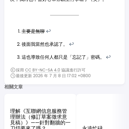
主要是無聊
↩︎
後面我當然也承認了。
↩︎
這也導致任何人都只是「忘記了」密碼。
↩︎
採用
CC BY-NC-SA 4.0
協議進行許可
最後更新 2026 年 7 月 8 日 17:02 +0800
相關文章
理解《互聯網信息服務管
理辦法（修訂草案徵求意
見稿）》——針對翻牆的一
刀切要來了嗎？
永遠忙碌