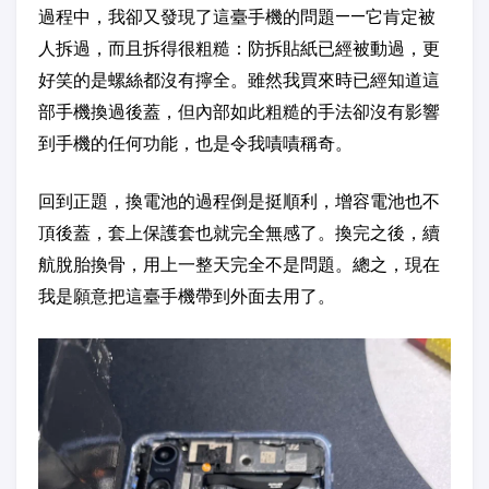
過程中，我卻又發現了這臺手機的問題——它肯定被
人拆過，而且拆得很粗糙：防拆貼紙已經被動過，更
好笑的是螺絲都沒有擰全。雖然我買來時已經知道這
部手機換過後蓋，但內部如此粗糙的手法卻沒有影響
到手機的任何功能，也是令我嘖嘖稱奇。
回到正題，換電池的過程倒是挺順利，增容電池也不
頂後蓋，套上保護套也就完全無感了。換完之後，續
航脫胎換骨，用上一整天完全不是問題。總之，現在
我是願意把這臺手機帶到外面去用了。