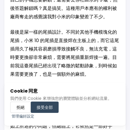
後答題解鎖嗎？真是搞笑。這種用戶本應有的權利被
廠商奪走的感覺讓我對小米的印象變差了不少。
最後是屎一樣的尾插設計。不同於其他手機模塊化的
尾插，小米 10 的尾插是直接焊在主板上的，而它這尾
插用久了極其容易磨損導致接觸不良，無法充電，這
時要更換卻非常麻煩，需要將尾插重新焊接一遍。目
前我這臺尾插已經出現了略微的鬆動跡象，到時候如
果需要更換了，也是一個額外的麻煩。
最後……
Cookie 同意
我們使用 Cookie 來增強您的瀏覽體驗並分析網站流量。
拒絕
接受全部
總體上，小米 10 用起來還是不錯的，它滿足了我對備
管理偏好設定
用機所有的需求，在各方面也都均勻水桶，雖然它有
如上所述的小問題，但總體上，它依然是一部好手