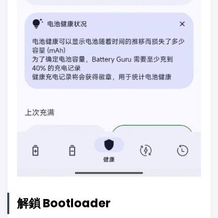
解鎖 Bootloader