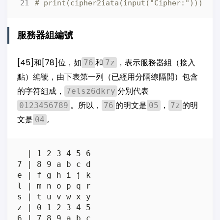
# print(cipher2iata(input("Cipher:")))
服務器組編號
[45]和[78]位，如
和
，表示服務器組（接入
76
7z
點）編號，由下表第一列（已經用分隔線隔開）包含
的字符組成，
分別代表
7elsz6dkry
。所以，
的明文是
，
的明
0123456789
76
05
7z
文是
。
04
  | 1 2 3 4 5 6

7 | 8 9 a b c d

e | f g h i j k

l | m n o p q r

s | t u v w x y

z | 0 1 2 3 4 5

6 | 7 8 9 a b c
