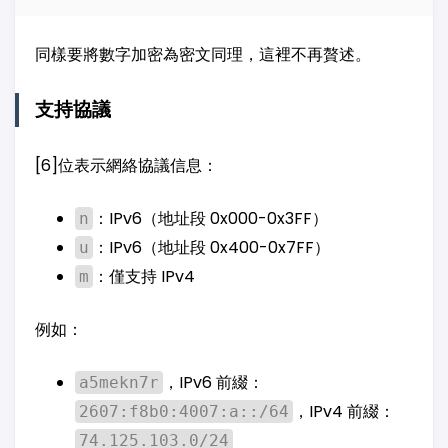
同樣要將數字加密為密文同理，這裡不再贅述。
支持協議
[6]位表示網絡協議信息：
：IPv6（地址段 0x000-0x3FF）
n
：IPv6（地址段 0x400-0x7FF）
u
：僅支持 IPv4
m
例如：
，IPv6 前綴：
a5mekn7r
，IPv4 前綴：
2607:f8b0:4007:a::/64
74.125.103.0/24