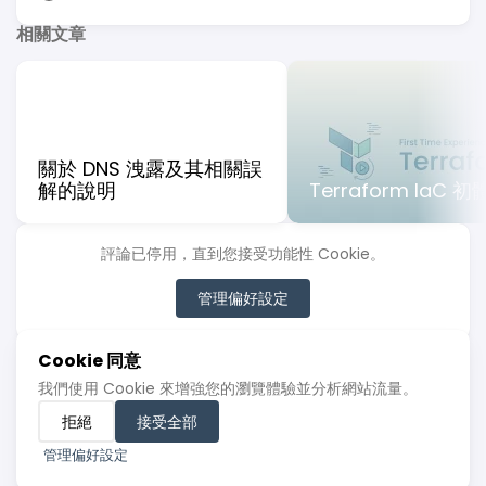
相關文章
關於 DNS 洩露及其相關誤
解的說明
Terraform IaC 
評論已停用，直到您接受功能性 Cookie。
管理偏好設定
Cookie 同意
我們使用 Cookie 來增強您的瀏覽體驗並分析網站流量。
© 2022 - 2026 亂筆
拒絕
接受全部
使用
Hugo
建立
主題
Stack
由
Jimmy
設計
管理偏好設定