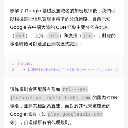
瞭解了 Google 基礎設施域名的加密規律後，我們可
以根據這些信息實現更精準的分流策略。目前已知
Google 在中國大陸的 CDN 節點主要分佈在北京
（
）、上海（
）和廣州（
），對應的
2x3
ni5
j5o
域名特徵可以通過正則表達式識別：
rules
:
- 
DOMAIN-REGEX,^r+[0-9]+(---|\.)sn-(2x3|
這條規則會匹配所有形如
rr1---sn-
的國內 CDN
j5o76n7z.xn--ngstr-lra8j.com
域名，並將其標記為直連。而對於其他未被覆蓋的
Google 域名（如
play.googleapis.com
等），仍遵循原有的代理規則。