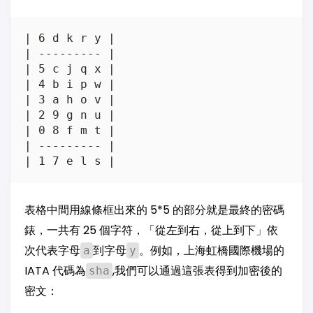
| 6 d k r y |

| --------- |

| 5 c j q x |

| 4 b i p w |

| 3 a h o v |

| 2 9 g n u |

| 0 8 f m t |

| --------- |

表格中間用線條框出來的 5*5 的部分就是最終的密碼
錶，一共有 25 個字符，「從左到右，從上到下」依
次代表字母
到字母
。例如，上海虹橋國際機場的
a
y
IATA 代碼為
,我們可以通過這張表得到加密後的
sha
密文：