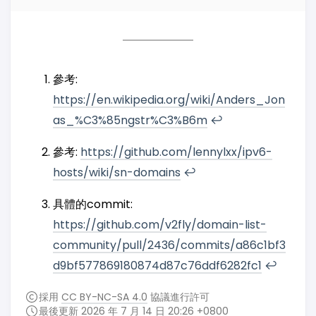
參考:
https://en.wikipedia.org/wiki/Anders_Jon
as_%C3%85ngstr%C3%B6m
↩︎
參考:
https://github.com/lennylxx/ipv6-
hosts/wiki/sn-domains
↩︎
具體的commit:
https://github.com/v2fly/domain-list-
community/pull/2436/commits/a86c1bf3
d9bf577869180874d87c76ddf6282fc1
↩︎
採用
CC BY-NC-SA 4.0
協議進行許可
最後更新 2026 年 7 月 14 日 20:26 +0800