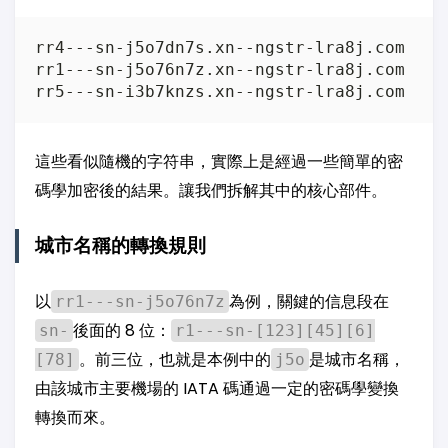
rr4---sn-j5o7dn7s.xn--ngstr-lra8j.com

rr1---sn-j5o76n7z.xn--ngstr-lra8j.com

這些看似隨機的字符串，實際上是經過一些簡單的密
碼學加密後的結果。讓我們拆解其中的核心部件。
城市名稱的轉換規則
以
為例，關鍵的信息段在
rr1---sn-j5o76n7z
後面的 8 位：
sn-
r1---sn-[123][45][6]
。前三位，也就是本例中的
是城市名稱，
[78]
j5o
由該城市主要機場的 IATA 碼通過一定的密碼學變換
轉換而來。