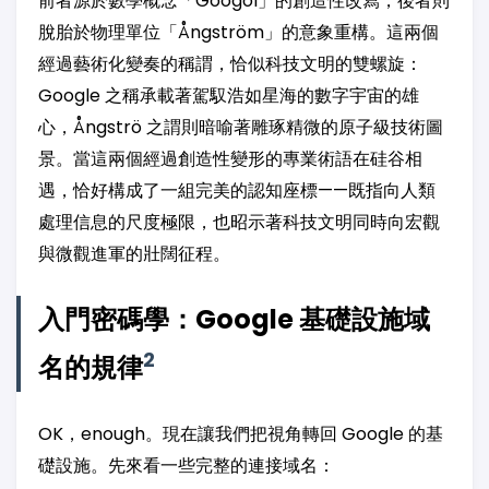
前者源於數學概念「Googol」的創造性改寫，後者則
脫胎於物理單位「Ångström」的意象重構。這兩個
經過藝術化變奏的稱謂，恰似科技文明的雙螺旋：
Google 之稱承載著駕馭浩如星海的數字宇宙的雄
心，Ångströ 之謂則暗喻著雕琢精微的原子級技術圖
景。當這兩個經過創造性變形的專業術語在硅谷相
遇，恰好構成了一組完美的認知座標——既指向人類
處理信息的尺度極限，也昭示著科技文明同時向宏觀
與微觀進軍的壯闊征程。
入門密碼學：Google 基礎設施域
2
名的規律
OK，enough。現在讓我們把視角轉回 Google 的基
礎設施。先來看一些完整的連接域名：