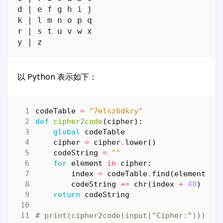
d | e f g h i j

k | l m n o p q

r | s t u v w x

以 Python 表示如下：
codeTable
=
"7elsz6dkry"
def
cipher2code
(
cipher
):
global
codeTable
cipher
=
cipher
.
lower
()
codeString
=
""
for
element
in
cipher
:
index
=
codeTable
.
find
(
element
)
codeString
+=
chr
(
index
+
48
)
return
codeString
# print(cipher2code(input("Cipher:")))