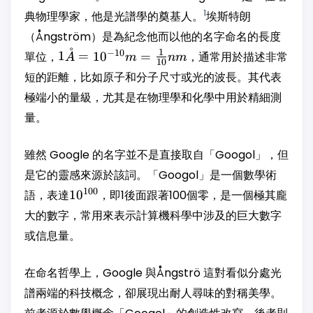
1
典物理學家，他是光譜學的奠基人。
埃斯特朗
（Ångström）是為紀念他而以他的名字命名的長度
˚
1 Å =
1
−
10
單位，
1
=
1
0
=
，通常用於描述非常
A
m
nm
10
10^{-10}
短的距離，比如原子和分子尺寸或光的波長。其代表
m =
極端小的量級，尤其是在物理學和化學中用於精細測
\frac{1}
量。
{10} nm
雖然 Google 的名字並不是直接取自「Googol」，但
是它的靈感來源於該詞。「Googol」是一個數學術
10^{100}
100
語，表達
1
0
，即1後面跟著100個零，是一個極其龐
大的數字，常用來表示計算機科學中涉及的巨大數字
或信息量。
在命名哲學上，Google 與Ångströ 這對看似分處光
譜兩端的科技概念，卻展現出耐人尋味的對稱美學。