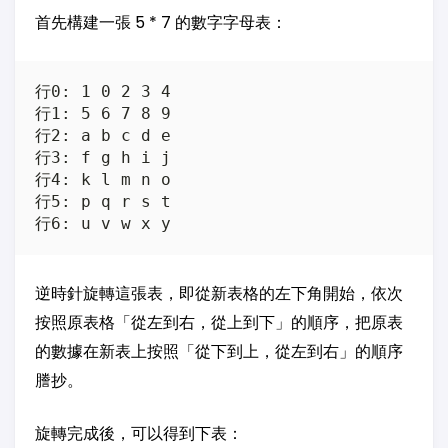
首先構建一張 5 * 7 的數字字母表：
行0: 1 0 2 3 4

行1: 5 6 7 8 9

行2: a b c d e

行3: f g h i j

行4: k l m n o

行5: p q r s t

逆時針旋轉這張表，即從新表格的左下角開始，依次
按照原表格「從左到右，從上到下」的順序，把原表
的數據在新表上按照「從下到上，從左到右」的順序
謄抄。
旋轉完成後，可以得到下表：