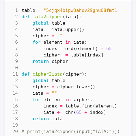
table
=
"5cjqx4bipw3ahov29gnu08fmt1"
def
iata2cipher
(
iata
):
global
table
iata
=
iata
.
upper
()
cipher
=
""
for
element
in
iata
:
index
=
ord
(
element
)
-
65
cipher
+=
table
[
index
]
return
cipher
def
cipher2iata
(
cipher
):
global
table
cipher
=
cipher
.
lower
()
iata
=
""
for
element
in
cipher
:
index
=
table
.
find
(
element
)
iata
+=
chr
(
65
+
index
)
return
iata
# print(iata2cipher(input("IATA:")))