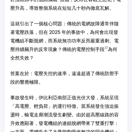
壓升高，導致整個系統在短短几十秒內徹底瓦解。
這就引出了一個核心問題：傳統的電網故障通常伴隨
著電壓跌落，但在 2025 年的事故中，為何會出現發
電機組不斷脫網，而系統無功功率反而嚴重過剩、電
17
壓持續飆升的反常現象？傳統的電壓控制手段
為何
全然失效？
答案在於：電壓失控的速率，遠遠超過了傳統防禦手
段的響應極限。
事故發生時，伊比利亞南部正值光伏大發，系統呈現
「高電壓、輕負荷」的運行特徵。當系統發生強迫振
盪時，輸電走廊潮流發生劇變。由於超高壓線路的容
升效應顯著，發電機組的連鎖脫網帶來了雙重打擊：
一方面，電網失去了大量能夠吸收無功的同步機組；