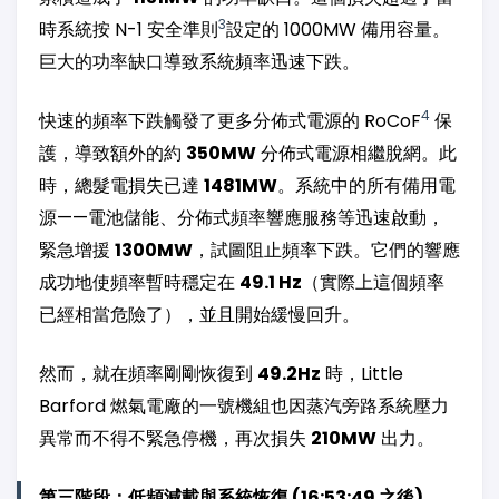
3
時系統按 N-1 安全準則
設定的 1000MW 備用容量。
巨大的功率缺口導致系統頻率迅速下跌。
4
快速的頻率下跌觸發了更多分佈式電源的 RoCoF
保
護，導致額外的約
350MW
分佈式電源相繼脫網。此
時，總髮電損失已達
1481MW
。系統中的所有備用電
源——電池儲能、分佈式頻率響應服務等迅速啟動，
緊急增援
1300MW
，試圖阻止頻率下跌。它們的響應
成功地使頻率暫時穩定在
49.1 Hz
（實際上這個頻率
已經相當危險了），並且開始緩慢回升。
然而，就在頻率剛剛恢復到
49.2Hz
時，Little
Barford 燃氣電廠的一號機組也因蒸汽旁路系統壓力
異常而不得不緊急停機，再次損失
210MW
出力。
第三階段：低頻減載與系統恢復 (16:53:49 之後)