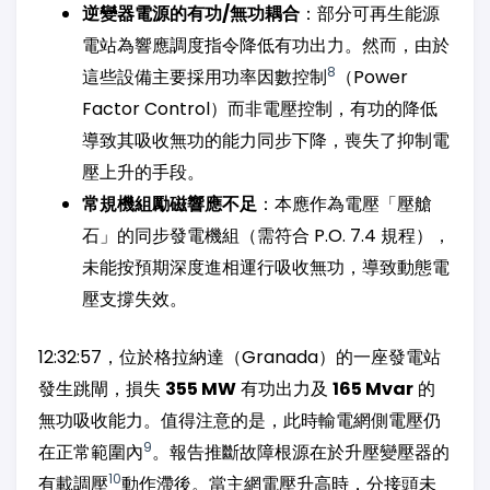
逆變器電源的有功/無功耦合
：部分可再生能源
電站為響應調度指令降低有功出力。然而，由於
8
這些設備主要採用功率因數控制
（Power
Factor Control）而非電壓控制，有功的降低
導致其吸收無功的能力同步下降，喪失了抑制電
壓上升的手段。
常規機組勵磁響應不足
：本應作為電壓「壓艙
石」的同步發電機組（需符合 P.O. 7.4 規程），
未能按預期深度進相運行吸收無功，導致動態電
壓支撐失效。
12:32:57，位於格拉納達（Granada）的一座發電站
發生跳閘，損失
355 MW
有功出力及
165 Mvar
的
無功吸收能力。值得注意的是，此時輸電網側電壓仍
9
在正常範圍內
。報告推斷故障根源在於升壓變壓器的
10
有載調壓
動作滯後。當主網電壓升高時，分接頭未