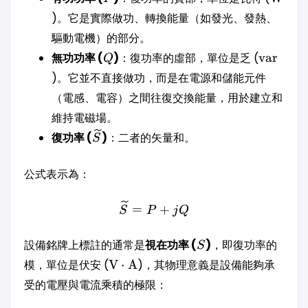
)。它是實際做功、轉換能量（如發光、發熱、
驅動電機）的部分。
Q
\text{va
無功功率 (
)
：復功率的虛部，單位是乏 (
var
Q
)。它並不直接做功，而是在電源和儲能元件
（電感、電容）之間往復交換能量，用於建立和
維持電磁場。
\widetilde{S}
復功率 (
)
：二者的矢量和。
S
公式表示為：
\widetilde{S} = P + jQ
=
+
S
P
j
Q
S
設備銘牌上標註的通常是
視在功率 (
)
，即復功率的
S
\text{V}\cdot\text{A}
模，單位是伏安 (
V
⋅
A
)，其物理意義是設備能夠承
受的電壓與電流乘積的極限：