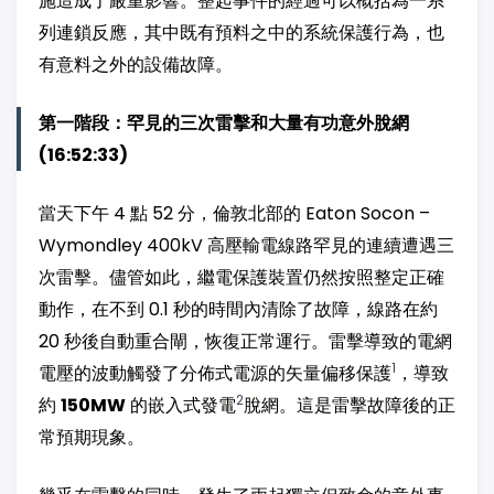
施造成了嚴重影響。整起事件的經過可以概括為一系
列連鎖反應，其中既有預料之中的系統保護行為，也
有意料之外的設備故障。
第一階段：罕見的三次雷擊和大量有功意外脫網
(16:52:33)
當天下午 4 點 52 分，倫敦北部的 Eaton Socon –
Wymondley 400kV 高壓輸電線路罕見的連續遭遇三
次雷擊。儘管如此，繼電保護裝置仍然按照整定正確
動作，在不到 0.1 秒的時間內清除了故障，線路在約
20 秒後自動重合閘，恢復正常運行。雷擊導致的電網
1
電壓的波動觸發了分佈式電源的矢量偏移保護
，導致
2
約
150MW
的嵌入式發電
脫網。這是雷擊故障後的正
常預期現象。