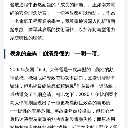
發展進程中必然面臨的「成長的陣痛」。正如南方電
網的安全理念所言：「一切事故都可以預防」，作為
一名電氣工程專業的學生，我希望通過深入剖析這兩
起事故，探尋其底層的技術邏輯，以加深對新型電力
系統特性的理解。
表象的差異：崩潰路徑的「一明一暗」
2019 年英國「8·9」大停電是一次典型的，顯性的頻
率危機。機組脫網導致有功功率缺口，直接引發頻率
5
驟降，但系統最終依靠低頻減載
作為最後一道防線，
成功避免了全網崩潰。相比之下，2025 年伊比利亞半
島大停電則呈現出了一種更為隱蔽且致命的新形態
——隱性的電壓危機。事故雖然始於擾動，但核心矛
盾迅速演變為嚴重的無功過剩與電壓失控，而原本用
5
於挽救頻率的低頻減載
措施，反而在客觀上惡化了電