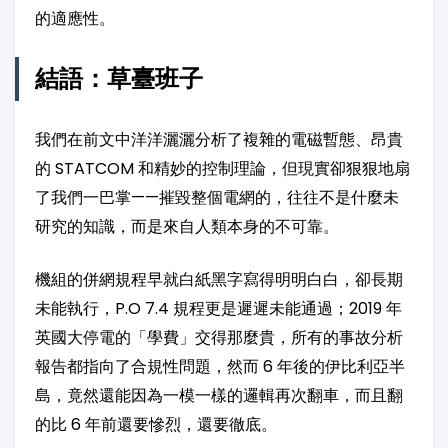
的適應性。
結語：草臺班子
我們在前文中洋洋灑灑分析了複雜的電磁暫態、昂貴
的 STATCOM 和精妙的控制理論，但現實卻狠狠地扇
了我們一巴掌——摧毀整個電網的，往往不是什麼未
研究的知識，而是來自人類本身的不可靠。
機組的併網規程早就白紙黑字寫得明明白白，卻長期
未能執行，P.O 7.4 規程更是遲遲未能通過；2019 年
英國大停電的「學費」交得那麼貴，所有的事故分析
報告都指向了合規性問題，然而 6 年後的伊比利亞半
島，竟然還能因為一模一樣的邏輯再次翻車，而且翻
的比 6 年前還要慘烈，還要徹底。