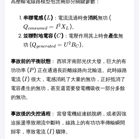
高壓輸電線路模型包含兩部分關鍵參數：
L
Q_{consu
串聯電感 (
)
：電流流過時會
消耗
無功 (
L
= I^2 X_L
2
=
)。
Q
I
X
co
n
s
u
m
e
d
L
C
並聯對地電容 (
)
：電壓作用其上時會
產生
無
C
Q_{generated}
2
功 (
=
)。
Q
U
B
g
e
n
er
a
t
e
d
C
= U^2 B_C
事故前的平衡狀態
： 西班牙南部光伏大發，巨大的有
P
功功率 (
) 正在通過長距離線路向北輸送。此時線路
P
I
電流 (
) 很大，電感消耗了大量的無功，正好抵消了
I
電容產生的無功，甚至還需要發電機吸收一部分多餘
的無功。
事故後的失控過程
： 當發電機組連鎖脫網，或者因強
迫振盪導致潮流中斷時，線路上的有功功率傳輸瞬間
I
歸零，導致電流 (
) 驟降。
I