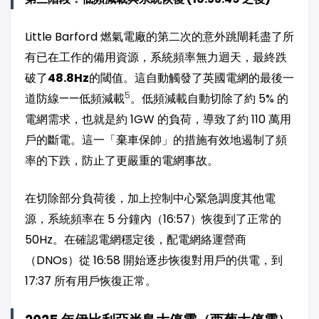
Little Barford 燃氣電廠的第二次的意外跳閘耗盡了所
有已在工作的備用資源，系統頻率無力迴天，最終跌
破了
48.8Hz
的閾值。這自動觸發了英國電網的最後一
5
道防線——低頻減載
。低頻減載自動切除了約 5% 的
電網需求，也就是約 1GW 的負荷，導致了約 110 萬用
戶的斷電。這一「棄車保帥」的措施有效地遏制了頻
率的下跌，防止了更嚴重的電網事故。
在切除部分負荷後，加上控制中心緊急調度其他電
源，系統頻率在 5 分鐘內（16:57）恢復到了正常的
50Hz。在確認電網穩定後，配電網絡運營商
（DNOs）從 16:58 開始逐步恢復對用戶的供電，到
17:37 所有用戶恢復正常。