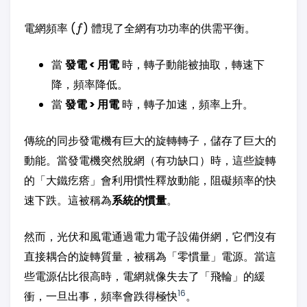
f
電網頻率 (
) 體現了全網有功功率的供需平衡。
f
當
發電 < 用電
時，轉子動能被抽取，轉速下
降，頻率降低。
當
發電 > 用電
時，轉子加速，頻率上升。
傳統的同步發電機有巨大的旋轉轉子，儲存了巨大的
動能。當發電機突然脫網（有功缺口）時，這些旋轉
的「大鐵疙瘩」會利用慣性釋放動能，阻礙頻率的快
速下跌。這被稱為
系統的慣量
。
然而，光伏和風電通過電力電子設備併網，它們沒有
直接耦合的旋轉質量，被稱為「零慣量」電源。當這
些電源佔比很高時，電網就像失去了「飛輪」的緩
16
衝，一旦出事，頻率會跌得極快
。