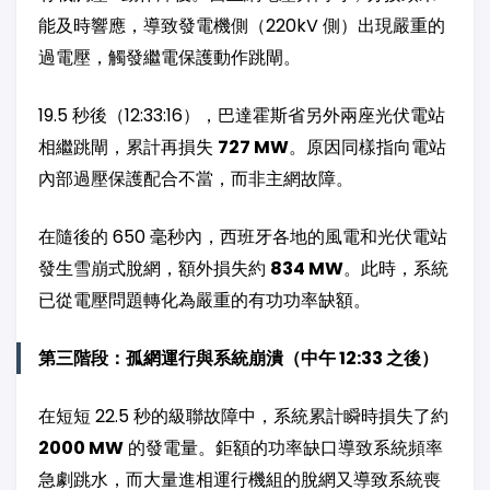
能及時響應，導致發電機側（220kV 側）出現嚴重的
過電壓，觸發繼電保護動作跳閘。
19.5 秒後（12:33:16），巴達霍斯省另外兩座光伏電站
相繼跳閘，累計再損失
727 MW
。原因同樣指向電站
內部過壓保護配合不當，而非主網故障。
在隨後的 650 毫秒內，西班牙各地的風電和光伏電站
發生雪崩式脫網，額外損失約
834 MW
。此時，系統
已從電壓問題轉化為嚴重的有功功率缺額。
第三階段：孤網運行與系統崩潰（中午 12:33 之後）
在短短 22.5 秒的級聯故障中，系統累計瞬時損失了約
2000 MW
的發電量。鉅額的功率缺口導致系統頻率
急劇跳水，而大量進相運行機組的脫網又導致系統喪