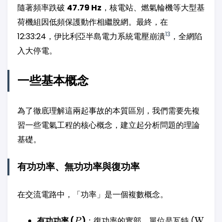
隨著頻率跌破
47.79 Hz
，核電站、燃氣輪機等大型基
荷機組因低頻保護動作相繼脫網。最終，在
13
12:33:24，伊比利亞半島電力系統電壓崩潰
，全網陷
入大停電。
一些基本概念
為了徹底理解這兩起事故的本質區別，我們需要先複
習一些電氣工程的核心概念，建立起分析問題的理論
基礎。
有功功率、無功功率與復功率
在交流電路中，「功率」是一個複數概念。
P
\text
有功功率 (
)
：復功率的實部，單位是瓦特 (
W
P