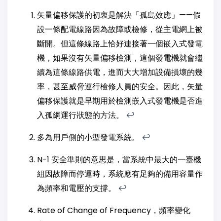
矢量偏移保護的初衷是解決「孤島效應」——假
設一條配電線路因為故障或檢修，從主電網上被
斷開。但這條線路上恰好連接著一個嵌入式發電
機，如果沒有矢量偏移檢測，這個發電機就會繼
續為這條線路供電，進而大大增加設備損壞的幾
率，甚至威脅運行檢修人員的安全。因此，矢量
偏移保護就是早期用於檢測嵌入式發電機是否進
入孤網運行狀態的方法。
↩︎
多為用戶側的小型發電系統。
↩︎
N-1 安全準則的意思是，當系統中最大的一臺機
組因故障而停運時，系統應有足夠的備用容量作
為頻率和電壓的支撐。
↩︎
Rate of Change of Frequency，頻率變化