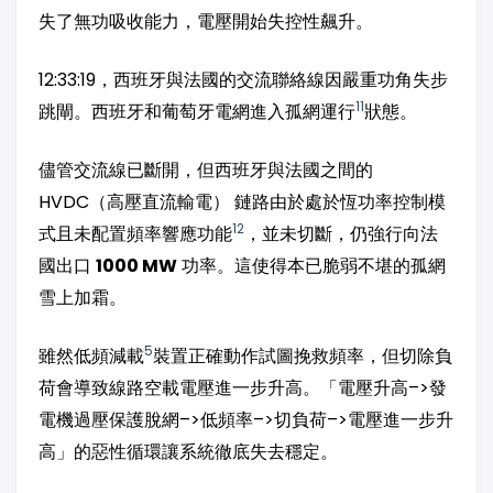
失了無功吸收能力，電壓開始失控性飆升。
12:33:19，西班牙與法國的交流聯絡線因嚴重功角失步
11
跳閘。西班牙和葡萄牙電網進入孤網運行
狀態。
儘管交流線已斷開，但西班牙與法國之間的
HVDC（高壓直流輸電） 鏈路由於處於恆功率控制模
12
式且未配置頻率響應功能
，並未切斷，仍強行向法
國出口
1000 MW
功率。這使得本已脆弱不堪的孤網
雪上加霜。
5
雖然低頻減載
裝置正確動作試圖挽救頻率，但切除負
荷會導致線路空載電壓進一步升高。「電壓升高–>發
電機過壓保護脫網–>低頻率–>切負荷–>電壓進一步升
高」的惡性循環讓系統徹底失去穩定。