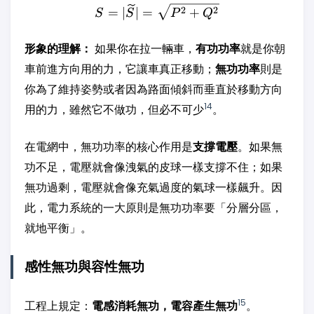
S = |\widetilde{S}| = \sq
2
2
=
∣
∣
=
+
S
S
P
Q
形象的理解：
如果你在拉一輛車，
有功功率
就是你朝
車前進方向用的力，它讓車真正移動；
無功功率
則是
你為了維持姿勢或者因為路面傾斜而垂直於移動方向
14
用的力，雖然它不做功，但必不可少
。
在電網中，無功功率的核心作用是
支撐電壓
。如果無
功不足，電壓就會像洩氣的皮球一樣支撐不住；如果
無功過剩，電壓就會像充氣過度的氣球一樣飆升。因
此，電力系統的一大原則是無功功率要「分層分區，
就地平衡」。
感性無功與容性無功
15
工程上規定：
電感消耗無功，電容產生無功
。