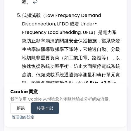
率。
↩︎
低頻減載（Low Frequency Demand
Disconnection, LFDD 或者 Under-
Frequency Load Shedding, UFLS）是電力系
統防止頻率崩潰的關鍵安全保護措施，當系統發
生功率缺額導致頻率下降時，它通過自動、分級
地切除非重要負荷（如工業用電、路燈等），以
快速恢復系統功率平衡，防止大面積停電或系統
崩潰。低頻減載系統通過頻率測量和執行單元實
現，設定多個頻率動作點（如48.5Hz, 47.5Hz,
46.5Hz），逐級切除負荷，保障重要用戶和核
Cookie 同意
我們使用 Cookie 來增強您的瀏覽體驗並分析網站流量。
心設備運行，是電網安全運行的第三道防
拒絕
接受全部
線。
↩︎
↩︎
↩︎
↩︎
↩︎
管理偏好設定
來源：
France24 的報導
↩︎