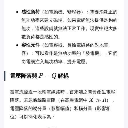
感性負荷
（如電動機、變壓器）：需要消耗正的
無功功率來建立磁場。如果電網無法提供足夠的
無功，這些設備就無法正常工作。現實中絕大多
數負荷都是感性的。
容性元件
（如電容器、長輸電線路的對地電
容）：可以看作是無功功率的「發電機」，它們
向電網注入無功功率，提升電壓。
P-
電壓降落與
−
解耦
P
Q
Q
當電流流過一段輸電線路時，首末端之間會產生電壓
X
降落。若忽略線路電阻（在高壓電網中
≫
），
X
R
\gg
電壓降落的縱分量（影響幅值）和橫分量（影響相
R
位）可以簡化表示為：