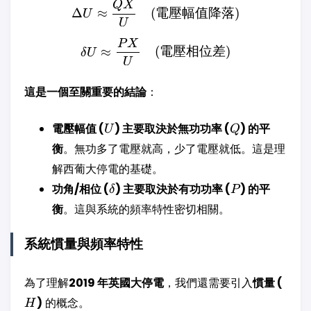
QX
\Delta U \approx \fra
Δ
≈
(
電壓幅值降落
)
U
U
P
X
\delta U \approx \frac
≈
(
電壓相位差
)
δ
U
U
這是一個至關重要的結論
：
U
Q
電壓幅值 (
) 主要取決於無功功率 (
) 的平
U
Q
衡
。無功多了電壓就高，少了電壓就低。這是理
解西葡大停電的基礎。
\delta
P
功角/相位 (
) 主要取決於有功功率 (
) 的平
δ
P
衡
。這與系統的頻率特性密切相關。
系統慣量與頻率特性
H
為了理解
2019 年英國大停電
，我們還需要引入
慣量 (
)
的概念。
H