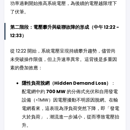
功率過剩開始推高系統電壓，為後續的電壓越限埋下
了伏筆。
第二階段：電壓攀升與級聯故障的形成（中午 12:22 -
12:33）
從 12:22 開始，系統電壓呈現持續攀升趨勢，儘管尚
未突破操作限值，但上升速率異常。這背後是多重因
素的疊加效應：
隱性負荷脫網（Hidden Demand Loss）
：
配電網中約
700 MW
的分佈式光伏和自用發電
設備（<1MW）因電壓擾動不明原因脫網。在輸
電網看來，這表現為淨負荷突然下降，即「發電
大於負荷」，潮流進一步減小，從而導致電壓抬
升。