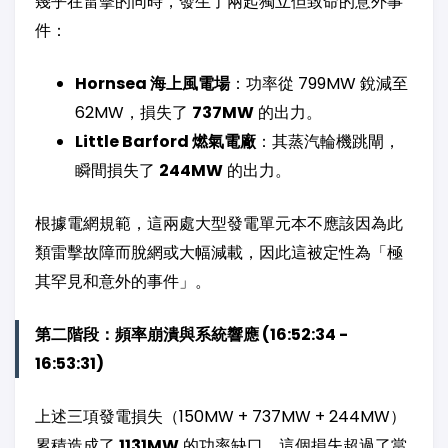
幾乎在雷擊的同時，發生了兩起獨立但致命的意外事
件：
Hornsea 海上風電場
：功率從 799MW 銳減至
62MW，損失了
737MW
的出力。
Little Barford 燃氣電廠
：其蒸汽輪機跳閘，
瞬間損失了
244MW
的出力。
根據電網規範，這兩處大型發電單元本不應該因為此
類雷擊故障而脫網或大幅減載，因此這被定性為「極
其罕見和意外的事件」。
第二階段：頻率崩潰與系統響應 (16:52:34 -
16:53:31)
上述三項發電損失（150MW + 737MW + 244MW）
累積造成了
1131MW
的功率缺口。這個損失超過了當