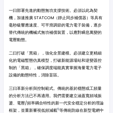
一曰部署先進的動態無功支撐技術。必須以此為契
機，加速推廣 STATCOM（靜止同步補償器）等具有
毫秒級響應速度、可平滑調節的電力電子裝備，逐步
替代傳統的機械式無功補償裝置，以應對瞬息萬變的
電壓動態。
二曰打破「黑箱」，強化全景建模。必須建立更精細
化的電磁暫態仿真模型，打破新能源場站和逆變器控
制的「黑箱」，確保調度端能真實掌握海量電力電子
設備的動態特性，消除盲區。
三曰革新分析與控制範式。傳統的基於穩態或工頻量
的分析方法已不再適用。我們需要建立涵蓋寬頻域振
盪、電壓/頻率耦合特性的新一代安全穩定分析的理論
5
框架，並重新審視低頻減載
等傳統防線在新型電網中