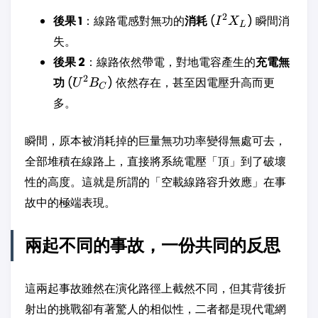
I^2
2
後果 1
：線路電感對無功的
消耗
(
) 瞬間消
I
X
L
X_L
失。
後果 2
：線路依然帶電，對地電容產生的
充電無
U^2
2
功
(
) 依然存在，甚至因電壓升高而更
U
B
C
B_C
多。
瞬間，原本被消耗掉的巨量無功功率變得無處可去，
全部堆積在線路上，直接將系統電壓「頂」到了破壞
性的高度。這就是所謂的「空載線路容升效應」在事
故中的極端表現。
兩起不同的事故，一份共同的反思
這兩起事故雖然在演化路徑上截然不同，但其背後折
射出的挑戰卻有著驚人的相似性，二者都是現代電網