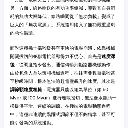
另一方面，線路輸送的有功功率銳減，導致其自身消
耗的無功大幅降低，線路瞬間從「無功負載」變成了
巨大的「無功電源」。系統隨即陷入了無功嚴重過剩
的惡性循環。
面對這種幾十毫秒級甚至更快的電壓崩潰，依靠機械
開關投切的並聯電抗器顯得力不從心。首先是
速度滯
後
：從調度指令發出、通信傳輸到斷路器機械動作，
由於包含人為決策和機械過程，往往需要數百毫秒甚
至秒級時間，根本無法追趕電壓飆升的速度。其次是
調節顆粒度粗糙
：電抗器只能以組為單位（如 50
Mvar 或 100 Mvar）進行離散投切，無法像水龍頭一
樣提供平滑、連續的調節。在極端的電壓動態過程
中，這種非連續的階躍式調節不僅不夠精準，甚至可
能引發新的系統擾動。