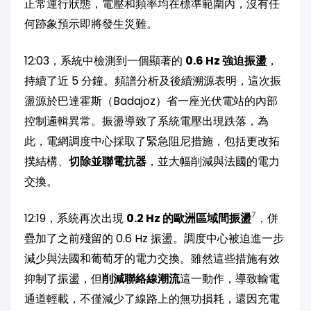
正常運行狀態，電壓和頻率均在標準範圍內，沒有任
何跡象預示即將發生災難。
12:03，系統中檢測到一個顯著的
0.6 Hz 強迫振盪
，
持續了近 5 分鐘。頻譜分析及後續溯源表明，這次振
盪源於巴達霍斯（Badajoz）省一座光伏電站的內部
控制邏輯異常。振盪導致了系統電壓出現跌落，為
此，電網調度中心採取了緊急阻尼措施，包括更改拓
撲結構、
切除並聯電抗器
，並大幅削減與法國的電力
交換。
7
12:19，系統再次出現
0.2 Hz 的歐洲區域間振盪
，併
疊加了之前殘留的 0.6 Hz 振盪。調度中心被迫進一步
減少與法國和葡萄牙的電力交換。雖然這些措施有效
抑制了振盪，但
削減聯絡線潮流
這一動作，導致輸電
通道輕載，不僅減少了線路上的無功損耗，還因充電