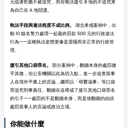
元或者乾脆不被追究，而你無法援引 B 地的不追究來
為自己在 A 地辯護。
執法手段與違法程度不成比例。
湖北孝感案例中，出
動 10 餘名警力處理一起最終罰款 500 元的行政違法
行為——這種執法姿態更像是震懾而非正常的行政管
理。
援引其他口袋罪名。
部分案例中，翻牆本身的處罰微
乎其微，但公安機關以此為切入點，進一步追查當事
人在境外平臺上的言論，繼而以「尋釁滋事」等口袋
罪追究刑事責任。翻牆在這裡成了援引其他口袋罪名
的引子——處罰的不是翻牆本身，而是借翻牆的由頭
處罰當事人的言論或政治立場。
你能做什麼