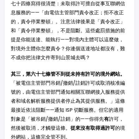
七十四條寫得很清楚：未取得許可擅自從事互聯網信
息服務的——「由電信主管部門責令改正；拒不改正
的，責令停業整頓」。注意法律後果是「責令改正」
和「責令停業整頓」，不是阻斷。這些處罰措施的前
提是你能送達、能執行——對境內主體可以這麼做，
對境外主體你怎麼責令？你連個送達地址都沒有，難
不成你把法律文件寄到山景城去嗎？
其三，第六十七條管不到從未持有許可的境外網站。
「被電信主管部門吊銷/撤銷/註銷許可或取消核准編
號的，由電信主管部門通知相關互聯網接入服務提供
者和域名解析服務提供者停止為其提供服務。」這條
最接近依法阻斷——通知 ISP 切斷服務。但它的適用
對象是「被吊銷/撤銷/註銷」的——你得先
有
許可，
然後被取消，才觸發這條。
從來沒有取得過許可
的境
外網站，這條完全管不到。