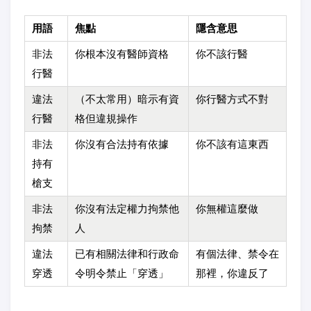
用語
焦點
隱含意思
非法
你根本沒有醫師資格
你不該行醫
行醫
違法
（不太常用）暗示有資
你行醫方式不對
行醫
格但違規操作
非法
你沒有合法持有依據
你不該有這東西
持有
槍支
非法
你沒有法定權力拘禁他
你無權這麼做
拘禁
人
違法
已有相關法律和行政命
有個法律、禁令在
穿透
令明令禁止「穿透」
那裡，你違反了