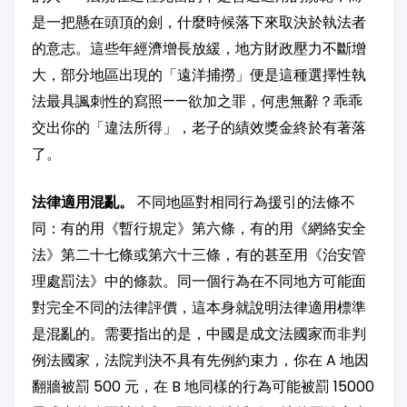
是一把懸在頭頂的劍，什麼時候落下來取決於執法者
的意志。這些年經濟增長放緩，地方財政壓力不斷增
大，部分地區出現的「遠洋捕撈」便是這種選擇性執
法最具諷刺性的寫照——欲加之罪，何患無辭？乖乖
交出你的「違法所得」，老子的績效獎金終於有著落
了。
法律適用混亂。
不同地區對相同行為援引的法條不
同：有的用《暫行規定》第六條，有的用《網絡安全
法》第二十七條或第六十三條，有的甚至用《治安管
理處罰法》中的條款。同一個行為在不同地方可能面
對完全不同的法律評價，這本身就說明法律適用標準
是混亂的。需要指出的是，中國是成文法國家而非判
例法國家，法院判決不具有先例約束力，你在 A 地因
翻牆被罰 500 元，在 B 地同樣的行為可能被罰 15000