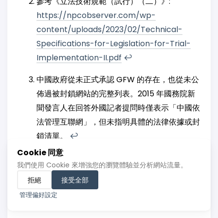
參考《立法技術規範（試行）（二）》:
https://npcobserver.com/wp-
content/uploads/2023/02/Technical-
Specifications-for-Legislation-for-Trial-
Implementation-II.pdf
↩︎
中國政府從未正式承認 GFW 的存在，也從未公
佈過被封鎖網站的完整列表。2015 年國務院新
聞發言人在回答外國記者提問時僅表示「中國依
法管理互聯網」，但未指明具體的法律依據或封
鎖清單。
↩︎
Cookie 同意
《計算機信息網絡國際聯網管理暫行規定》
我們使用 Cookie 來增強您的瀏覽體驗並分析網站流量。
（1997年頒佈，2024年最新修訂）全文可參閱
拒絕
接受全部
國務院官網:
https://www.cac.gov.cn/1996-
管理偏好設定
02/02/c_126468621.htm
↩︎