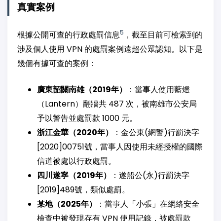
真實案例
5
根據公開可查的行政處罰信息
，截至目前可檢索到的
涉及個人使用 VPN 的處罰案例遠超公眾認知。以下是
幾個有據可查的案例：
廣東韶關南雄（2019年）
：當事人使用藍燈
（Lantern）翻牆共 487 次，被南雄市公安局
予以警告並處罰款 1000 元。
浙江金華（2020年）
：金公東(網警)行罰決字
[2020]00751號，當事人因使用未經授權的國際
信道被處以行政處罰。
四川遂寧（2019年）
：遂船公(永)行罰決字
[2019]489號，類似處罰。
某地（2025年）
：當事人「小張」在網絡安全
檢查中被發現存有 VPN 使用記錄，被處罰款