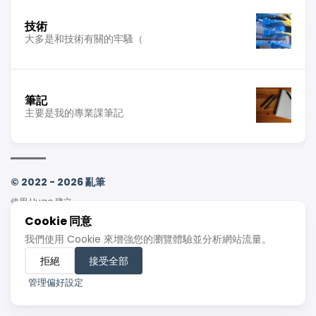
技術
大多是和技術有關的牢騷（
筆記
主要是我的專業課筆記
© 2022 - 2026 亂筆
使用
Hugo
建立
主題
Stack
由
Jimmy
設計
Cookie 同意
我們使用 Cookie 來增強您的瀏覽體驗並分析網站流量。
拒絕
接受全部
管理偏好設定