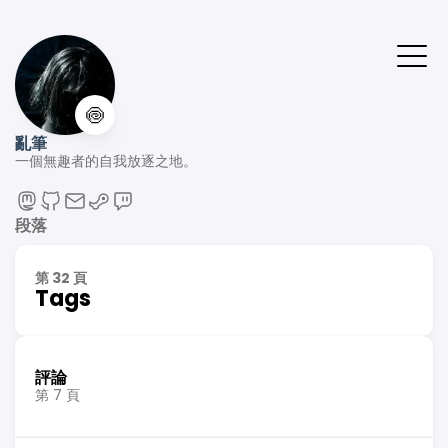
🍥
亂筆
一個無趣者的自我放逐之地。
段落
第 32 頁
Tags
評論
第 7 頁