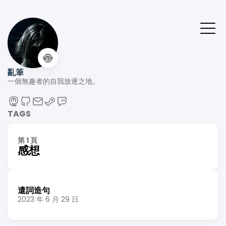
🍥
亂筆
一個無趣者的自我放逐之地。
TAGS
第 1 頁
感想
遣詞造句
2023 年 6 月 29 日