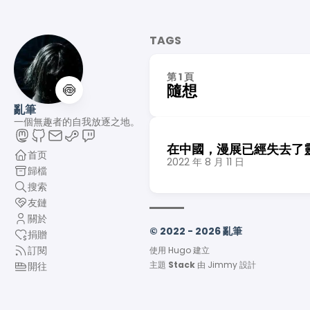
TAGS
第 1 頁
🍥
隨想
亂筆
一個無趣者的自我放逐之地。
在中國，漫展已經失去了
首页
2022 年 8 月 11 日
歸檔
搜索
友鏈
關於
© 2022 - 2026 亂筆
捐贈
訂閱
使用
Hugo
建立
主題
Stack
由
Jimmy
設計
開往