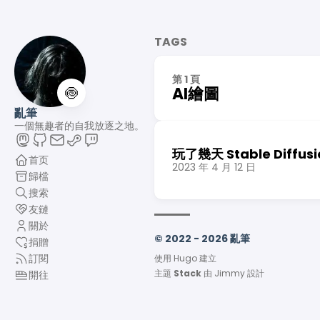
TAGS
第 1 頁
🍥
AI繪圖
亂筆
一個無趣者的自我放逐之地。
玩了幾天 Stable Diffusi
首页
2023 年 4 月 12 日
歸檔
搜索
友鏈
關於
© 2022 - 2026 亂筆
捐贈
訂閱
使用
Hugo
建立
主題
Stack
由
Jimmy
設計
開往