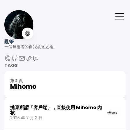
🍥
亂筆
一個無趣者的自我放逐之地。
TAGS
第 2 頁
Mihomo
拋棄所謂「客戶端」，直接使用 Mihomo 內
核
2025 年 7 月 3 日