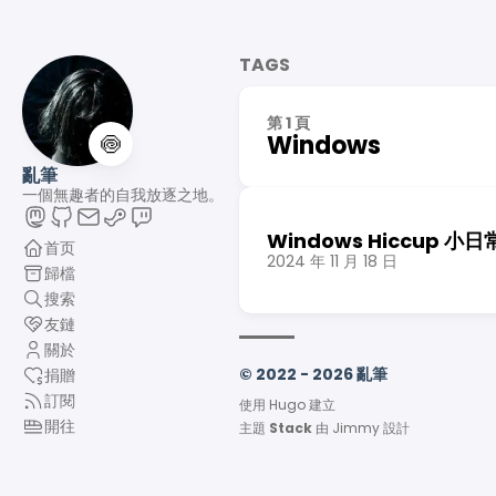
TAGS
第 1 頁
🍥
Windows
亂筆
一個無趣者的自我放逐之地。
Windows Hiccup
首页
2024 年 11 月 18 日
歸檔
搜索
友鏈
關於
© 2022 - 2026 亂筆
捐贈
訂閱
使用
Hugo
建立
開往
主題
Stack
由
Jimmy
設計